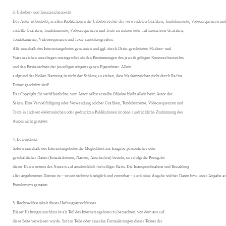
3. Urheber- und Kennzeichenrecht
Der Autor ist bestrebt, in allen Publikationen die Urheberrechte der verwendeten Grafiken, Tondokumente, Videosequenzen und
erstellte Grafiken, Tondokumente, Videosequenzen und Texte zu nutzen oder auf lizenzfreie Grafiken,
Tondokumente, Videosequenzen und Texte zurückzugreifen.
Alle innerhalb des Internetangebotes genannten und ggf. durch Dritte geschützten Marken- und
Warenzeichen unterliegen uneingeschränkt den Bestimmungen des jeweils gültigen Kennzeichenrechts
und den Besitzrechten der jeweiligen eingetragenen Eigentümer. Allein
aufgrund der bloßen Nennung ist nicht der Schluss; zu ziehen, dass Markenzeichen nicht durch Rechte
Dritter geschützt sind!
Das Copyright für veröffentlichte, vom Autor selbst erstellte Objekte bleibt allein beim Autor der
Seiten. Eine Vervielfältigung oder Verwendung solcher Grafiken, Tondokumente, Videosequenzen und
Texte in anderen elektronischen oder gedruckten Publikationen ist ohne ausdrückliche Zustimmung des
Autors nicht gestattet.
4. Datenschutz
Sofern innerhalb des Internetangebotes die Möglichkeit zur Eingabe persönlicher oder
geschäftlicher Daten (Emailadressen, Namen, Anschriften) besteht, so erfolgt die Preisgabe
dieser Daten seitens des Nutzers auf ausdrücklich freiwilliger Basis. Die Inanspruchnahme und Bezahlung
aller angebotenen Dienste ist – soweit technisch möglich und zumutbar – auch ohne Angabe solcher Daten bzw. unter Angabe a
Pseudonyms gestattet.
5. Rechtswirksamkeit dieses Haftungsausschlusses
Dieser Haftungsausschluss ist als Teil des Internetangebotes zu betrachten, von dem aus auf
diese Seite verwiesen wurde. Sofern Teile oder einzelne Formulierungen dieses Textes der