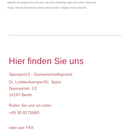
geltenden Rechtslage nicht, nicht mehr oder nicht vollständig entsprechen sollten, bleiben die
übrigen Teile des Dokumentes in ihrem Inhalt und ihrer Gültigkeit davon unberührt.
Hier finden Sie uns
Spessart13 - Gemeinschaftspraxis
Dr. Loddenkemper/Dr. Spies
Spessartstr. 13
14197 Berlin
Rufen Sie uns an unter:
+49 30 8276860
oder per FAX: