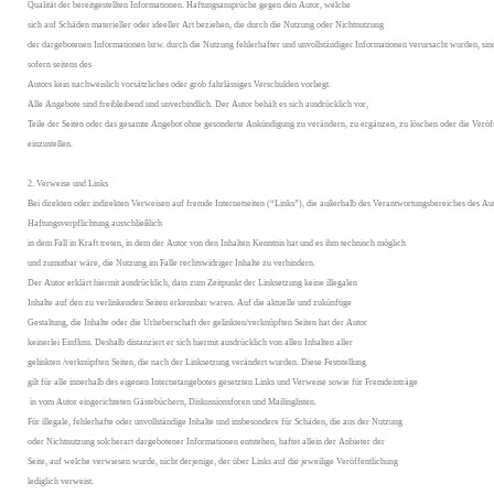
Qualität der bereitgestellten Informationen. Haftungsansprüche gegen den Autor, welche
sich auf Schäden materieller oder ideeller Art beziehen, die durch die Nutzung oder Nichtnutzung
der dargebotenen Informationen bzw. durch die Nutzung fehlerhafter und unvollständiger Informationen verursacht wurden, sin
sofern seitens des
Autors kein nachweislich vorsätzliches oder grob fahrlässiges Verschulden vorliegt.
Alle Angebote sind freibleibend und unverbindlich. Der Autor behält es sich ausdrücklich vor,
Teile der Seiten oder das gesamte Angebot ohne gesonderte Ankündigung zu verändern, zu ergänzen, zu löschen oder die Veröff
einzustellen.
2. Verweise und Links
Bei direkten oder indirekten Verweisen auf fremde Internetseiten (“Links”), die außerhalb des Verantwortungsbereiches des Au
Haftungsverpflichtung ausschließlich
in dem Fall in Kraft treten, in dem der Autor von den Inhalten Kenntnis hat und es ihm technisch möglich
und zumutbar wäre, die Nutzung im Falle rechtswidriger Inhalte zu verhindern.
Der Autor erklärt hiermit ausdrücklich, dass zum Zeitpunkt der Linksetzung keine illegalen
Inhalte auf den zu verlinkenden Seiten erkennbar waren. Auf die aktuelle und zukünftige
Gestaltung, die Inhalte oder die Urheberschaft der gelinkten/verknüpften Seiten hat der Autor
keinerlei Einfluss. Deshalb distanziert er sich hiermit ausdrücklich von allen Inhalten aller
gelinkten /verknüpften Seiten, die nach der Linksetzung verändert wurden. Diese Feststellung
gilt für alle innerhalb des eigenen Internetangebotes gesetzten Links und Verweise sowie für Fremdeinträge
in vom Autor eingerichteten Gästebüchern, Diskussionsforen und Mailinglisten.
Für illegale, fehlerhafte oder unvollständige Inhalte und insbesondere für Schäden, die aus der Nutzung
oder Nichtnutzung solcherart dargebotener Informationen entstehen, haftet allein der Anbieter der
Seite, auf welche verwiesen wurde, nicht derjenige, der über Links auf die jeweilige Veröffentlichung
lediglich verweist.