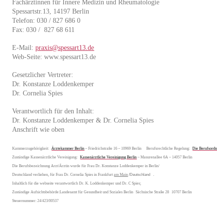
Fachärztinnen für Innere Medizin und Rheumatologie
Spessartstr.13, 14197 Berlin
Telefon: 030 / 827 686 0
Fax: 030 / 827 68 611
E-Mail:
praxis@spessart13.de
Web-Seite: www.spessart13.de
Gesetzlicher Vertreter:
Dr. Konstanze Loddenkemper
Dr. Cornelia Spies
Verantwortlich für den Inhalt:
Dr. Konstanze Loddenkemper & Dr. Cornelia Spies
Anschrift wie oben
Kammerzugehörigkeit:
Ärztekammer Berlin
– Friedrichstraße 16 – 10969 Berlin Berufsrechtliche Regelung:
Die Berufsor
Zuständige Kassenärztliche Vereinigung:
Kassenärztliche Vereinigung Berlin
– Masurenallee 6A – 14057 Berlin
Die Berufsbezeichnung Arzt/Ärztin wurde für Frau Dr. Konstanze Loddenkemper in Berlin/
Deutschland verliehen, für Frau Dr. Cornelia Spies in Frankfurt
am Main
/Deutschland .
Inhaltlich für die webseite verantwortlich Dr. K. Loddenkemper und Dr. C Spies;
Zuständige Aufsichtsbehörde:Landesamt für Gesundheit und Soziales Berlin Sächsische Straße 28 10707 Berlin
Steuernummer: 24/423/00537